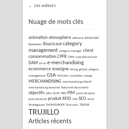
Les auteurs
Nuage de mots clés
animation
atmosphère
attirance
BACKLINKS
category
Boucicaut
Bestsellers
management
client
category manager
consommation
CPFR
CRM
cube decisionnel
e-merchandising
DAM
Drive
ecommerce
enseigne
facing
global category
GSA
management
Hollister
Lowsellers
marge
MERCHANDISING
merchandising olfactif
merchandising sensoriel
Nature et decouverte
objectifs
PIM
offre
OLAP
PBN
point de vente
produit
RFID
SEO
poly-sensoriel
rôle
stock
Stratégiques
THOM EUROPE
Tout auto
TRESOR
TRUJILLO
Articles récents