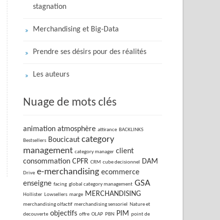
stagnation
Merchandising et Big-Data
Prendre ses désirs pour des réalités
Les auteurs
Nuage de mots clés
animation
atmosphère
attirance
BACKLINKS
category
Boucicaut
Bestsellers
management
client
category manager
consommation
CPFR
DAM
CRM
cube decisionnel
e-merchandising
ecommerce
Drive
GSA
enseigne
facing
global category management
MERCHANDISING
Hollister
Lowsellers
marge
merchandising olfactif
merchandising sensoriel
Nature et
objectifs
PIM
decouverte
offre
OLAP
PBN
point de