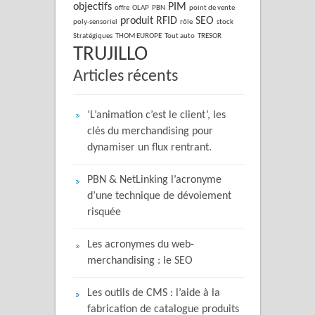
objectifs
PIM
offre
OLAP
PBN
point de vente
produit
RFID
SEO
poly-sensoriel
rôle
stock
Stratégiques
THOM EUROPE
Tout auto
TRESOR
TRUJILLO
Articles récents
‘L’animation c’est le client’, les
clés du merchandising pour
dynamiser un flux rentrant.
PBN & NetLinking l’acronyme
d’une technique de dévoiement
risquée
Les acronymes du web-
merchandising : le SEO
Les outils de CMS : l’aide à la
fabrication de catalogue produits