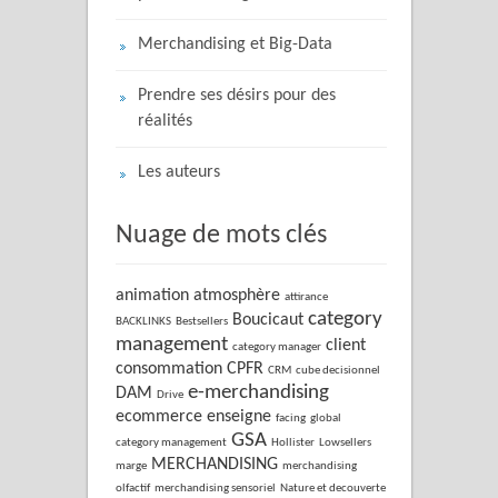
Merchandising et Big-Data
Prendre ses désirs pour des
réalités
Les auteurs
Nuage de mots clés
animation
atmosphère
attirance
category
Boucicaut
BACKLINKS
Bestsellers
management
client
category manager
consommation
CPFR
CRM
cube decisionnel
e-merchandising
DAM
Drive
ecommerce
enseigne
facing
global
GSA
category management
Hollister
Lowsellers
MERCHANDISING
marge
merchandising
olfactif
merchandising sensoriel
Nature et decouverte