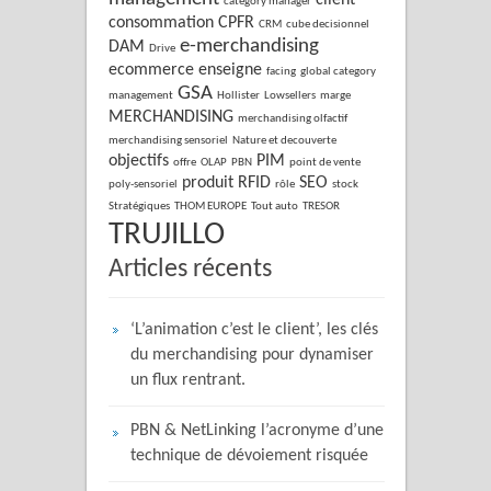
client
category manager
consommation
CPFR
CRM
cube decisionnel
e-merchandising
DAM
Drive
ecommerce
enseigne
facing
global category
GSA
management
Hollister
Lowsellers
marge
MERCHANDISING
merchandising olfactif
merchandising sensoriel
Nature et decouverte
objectifs
PIM
offre
OLAP
PBN
point de vente
produit
RFID
SEO
poly-sensoriel
rôle
stock
Stratégiques
THOM EUROPE
Tout auto
TRESOR
TRUJILLO
Articles récents
‘L’animation c’est le client’, les clés
du merchandising pour dynamiser
un flux rentrant.
PBN & NetLinking l’acronyme d’une
technique de dévoiement risquée