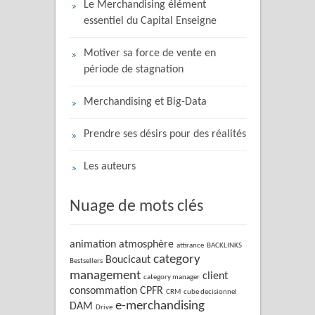
Le Merchandising élément
essentiel du Capital Enseigne
Motiver sa force de vente en
période de stagnation
Merchandising et Big-Data
Prendre ses désirs pour des réalités
Les auteurs
Nuage de mots clés
animation
atmosphère
attirance
BACKLINKS
category
Boucicaut
Bestsellers
management
client
category manager
consommation
CPFR
CRM
cube decisionnel
e-merchandising
DAM
Drive