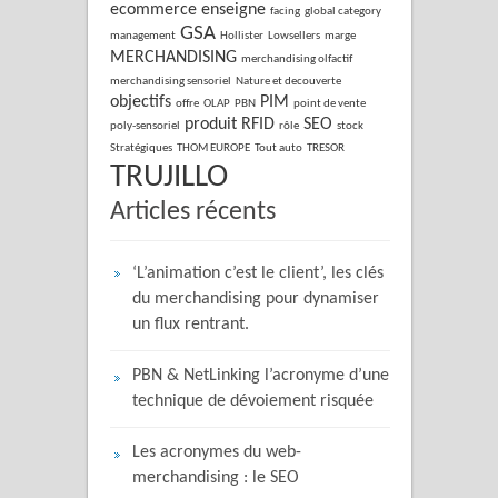
ecommerce
enseigne
facing
global category
GSA
management
Hollister
Lowsellers
marge
MERCHANDISING
merchandising olfactif
merchandising sensoriel
Nature et decouverte
objectifs
PIM
offre
OLAP
PBN
point de vente
produit
RFID
SEO
poly-sensoriel
rôle
stock
Stratégiques
THOM EUROPE
Tout auto
TRESOR
TRUJILLO
Articles récents
‘L’animation c’est le client’, les clés
du merchandising pour dynamiser
un flux rentrant.
PBN & NetLinking l’acronyme d’une
technique de dévoiement risquée
Les acronymes du web-
merchandising : le SEO