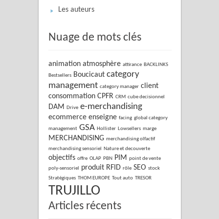
Les auteurs
Nuage de mots clés
animation
atmosphère
attirance
BACKLINKS
category
Boucicaut
Bestsellers
management
client
category manager
consommation
CPFR
CRM
cube decisionnel
e-merchandising
DAM
Drive
ecommerce
enseigne
facing
global category
GSA
management
Hollister
Lowsellers
marge
MERCHANDISING
merchandising olfactif
merchandising sensoriel
Nature et decouverte
objectifs
PIM
offre
OLAP
PBN
point de vente
produit
RFID
SEO
poly-sensoriel
rôle
stock
Stratégiques
THOM EUROPE
Tout auto
TRESOR
TRUJILLO
Articles récents