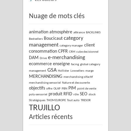
Nuage de mots clés
animation
atmosphère
attirance
BACKLINKS
category
Boucicaut
Bestsellers
management
client
category manager
consommation
CPFR
CRM
cube decisionnel
e-merchandising
DAM
Drive
ecommerce
enseigne
facing
global category
GSA
management
Hollister
Lowsellers
marge
MERCHANDISING
merchandising olfactif
merchandising sensoriel
Nature et decouverte
objectifs
PIM
offre
OLAP
PBN
point de vente
produit
RFID
SEO
poly-sensoriel
rôle
stock
Stratégiques
THOM EUROPE
Tout auto
TRESOR
TRUJILLO
Articles récents