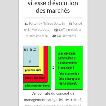
vitesse d’évolution
des marchés
Posted by Philippe Gosselin
Posted
on janvier 20, 2012
L’offre produit et
sa mise en scène
No Comments.
L’envol raté du concept de
management catégoriel, restreint à