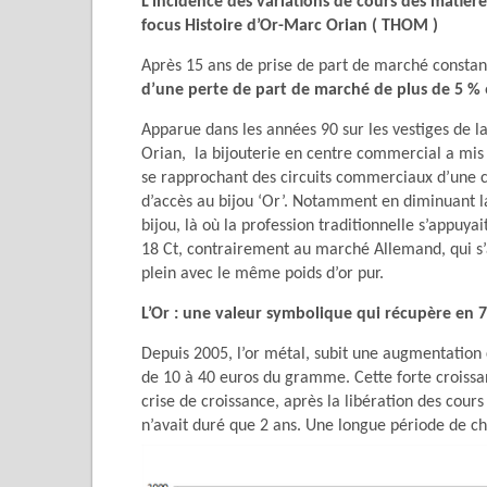
L’incidence des variations de cours des matière
focus Histoire d’Or-Marc Orian ( THOM )
Après 15 ans de prise de part de marché constant
d’une perte de part de marché de plus de 5 %
Apparue dans les années 90 sur les vestiges de la
Orian, la bijouterie en centre commercial a mis
se rapprochant des circuits commerciaux d’une c
d’accès au bijou ‘Or’. Notamment en diminuant l
bijou, là où la profession traditionnelle s’appuyai
18 Ct, contrairement au marché Allemand, qui s’
plein avec le même poids d’or pur.
L’Or : une valeur symbolique qui récupère en 7
Depuis 2005, l’or métal, subit une augmentation c
de 10 à 40 euros du gramme. Cette forte croissan
crise de croissance, après la libération des cours
n’avait duré que 2 ans. Une longue période de chu