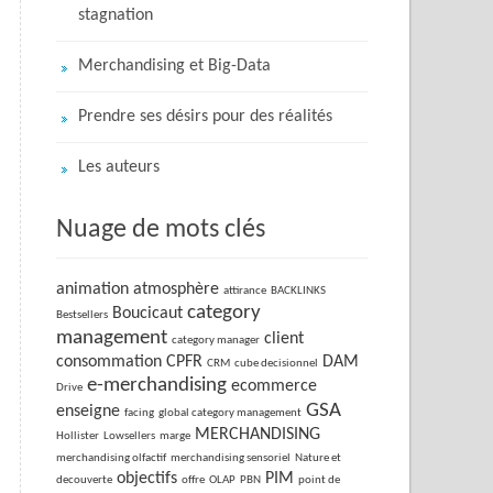
stagnation
Merchandising et Big-Data
Prendre ses désirs pour des réalités
Les auteurs
Nuage de mots clés
animation
atmosphère
attirance
BACKLINKS
category
Boucicaut
Bestsellers
management
client
category manager
consommation
CPFR
DAM
CRM
cube decisionnel
e-merchandising
ecommerce
Drive
GSA
enseigne
facing
global category management
MERCHANDISING
Hollister
Lowsellers
marge
merchandising olfactif
merchandising sensoriel
Nature et
objectifs
PIM
decouverte
offre
OLAP
PBN
point de