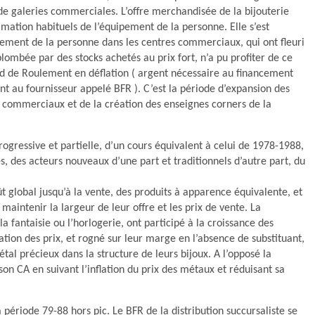
 galeries commerciales. L’offre merchandisée de la bijouterie
ation habituels de l’équipement de la personne. Elle s’est
pement de la personne dans les centres commerciaux, qui ont fleuri
plombée par des stocks achetés au prix fort, n’a pu profiter de ce
nd de Roulement en déflation ( argent nécessaire au financement
nt au fournisseur appelé BFR ). C’est la période d’expansion des
s commerciaux et de la création des enseignes corners de la
ogressive et partielle, d’un cours équivalent à celui de 1978-1988,
s, des acteurs nouveaux d’une part et traditionnels d’autre part, du
ût global jusqu’à la vente, des produits à apparence équivalente, et
ntenir la largeur de leur offre et les prix de vente. La
la fantaisie ou l’horlogerie, ont participé à la croissance des
sation des prix, et rogné sur leur marge en l’absence de substituant,
al précieux dans la structure de leurs bijoux. A l’opposé la
 son CA en suivant l’inflation du prix des métaux et réduisant sa
a période 79-88 hors pic. Le BFR de la distribution succursaliste se