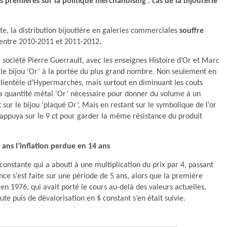
s premières sur la politique merchandising : cas de la bijouterie
e, la distribution bijoutière en galeries commerciales
souffre
entre 2010-2011 et 2011-2012.
 société Pierre Guerrault, avec les enseignes Histoire d’Or et Marc
 le bijou ‘Or’ à la portée du plus grand nombre. Non seulement en
lientèle d’Hypermarchés, mais surtout en diminuant les couts
a quantité métal ‘Or’ nécessaire pour donner du volume à un
t sur le bijou ‘plaqué Or’. Mais en restant sur le symbolique de l’or
appuya sur le 9 ct pour garder la même résistance du produit
 ans l’inflation perdue en 14 ans
onstante qui a abouti à une multiplication du prix par 4, passant
ce s’est faite sur une période de 5 ans, alors que la première
 en 1976, qui avait porté le cours au-delà des valeurs actuelles,
te puis de dévalorisation en $ constant s’en était suivie.