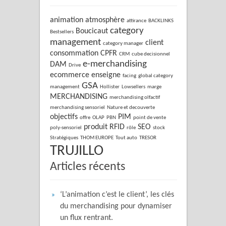
animation
atmosphère
attirance
BACKLINKS
category
Boucicaut
Bestsellers
management
client
category manager
consommation
CPFR
CRM
cube decisionnel
e-merchandising
DAM
Drive
ecommerce
enseigne
facing
global category
GSA
management
Hollister
Lowsellers
marge
MERCHANDISING
merchandising olfactif
merchandising sensoriel
Nature et decouverte
objectifs
PIM
offre
OLAP
PBN
point de vente
produit
RFID
SEO
poly-sensoriel
rôle
stock
Stratégiques
THOM EUROPE
Tout auto
TRESOR
TRUJILLO
Articles récents
‘L’animation c’est le client’, les clés
du merchandising pour dynamiser
un flux rentrant.