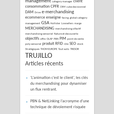
management
client
category manager
consommation
CPFR
CRM
cube decisionnel
e-merchandising
DAM
Drive
ecommerce
enseigne
facing
global category
GSA
management
Hollister
Lowsellers
marge
MERCHANDISING
merchandising olfactif
merchandising sensoriel
Nature et decouverte
objectifs
PIM
offre
OLAP
PBN
point de vente
produit
RFID
SEO
poly-sensoriel
rôle
stock
Stratégiques
THOM EUROPE
Tout auto
TRESOR
TRUJILLO
Articles récents
‘L’animation c’est le client’, les clés
du merchandising pour dynamiser
un flux rentrant.
PBN & NetLinking l’acronyme d’une
technique de dévoiement risquée