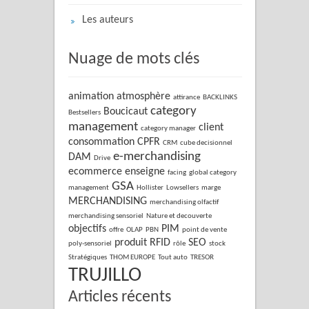
Les auteurs
Nuage de mots clés
animation
atmosphère
attirance
BACKLINKS
category
Boucicaut
Bestsellers
management
client
category manager
consommation
CPFR
CRM
cube decisionnel
e-merchandising
DAM
Drive
ecommerce
enseigne
facing
global category
GSA
management
Hollister
Lowsellers
marge
MERCHANDISING
merchandising olfactif
merchandising sensoriel
Nature et decouverte
objectifs
PIM
offre
OLAP
PBN
point de vente
produit
RFID
SEO
poly-sensoriel
rôle
stock
Stratégiques
THOM EUROPE
Tout auto
TRESOR
TRUJILLO
Articles récents