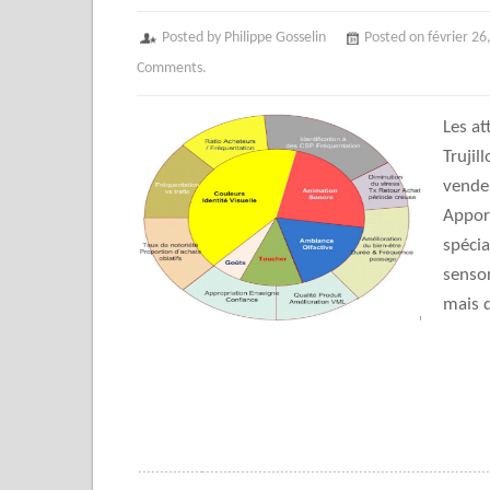
Posted by Philippe Gosselin
Posted on février 26
Comments.
Les at
Trujil
vende
Apport
spécia
sensor
mais d