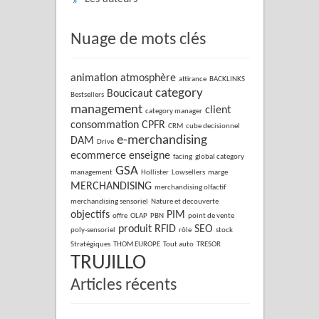
Nuage de mots clés
animation
atmosphère
attirance
BACKLINKS
category
Boucicaut
Bestsellers
management
client
category manager
consommation
CPFR
CRM
cube decisionnel
e-merchandising
DAM
Drive
ecommerce
enseigne
facing
global category
GSA
management
Hollister
Lowsellers
marge
MERCHANDISING
merchandising olfactif
merchandising sensoriel
Nature et decouverte
objectifs
PIM
offre
OLAP
PBN
point de vente
produit
RFID
SEO
poly-sensoriel
rôle
stock
Stratégiques
THOM EUROPE
Tout auto
TRESOR
TRUJILLO
Articles récents