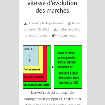
vitesse d’évolution
des marchés
Posted by Philippe Gosselin
Posted
on janvier 20, 2012
L’offre produit et
sa mise en scène
No Comments.
L’envol raté du concept de
management catégoriel, restreint à