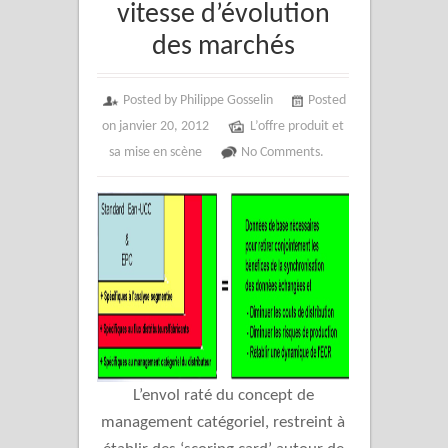
vitesse d’évolution
des marchés
Posted by Philippe Gosselin
Posted
on janvier 20, 2012
L’offre produit et
sa mise en scène
No Comments.
L’envol raté du concept de
management catégoriel, restreint à