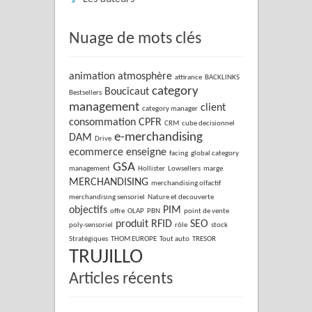
Nuage de mots clés
animation
atmosphère
attirance
BACKLINKS
category
Boucicaut
Bestsellers
management
client
category manager
consommation
CPFR
CRM
cube decisionnel
e-merchandising
DAM
Drive
ecommerce
enseigne
facing
global category
GSA
management
Hollister
Lowsellers
marge
MERCHANDISING
merchandising olfactif
merchandising sensoriel
Nature et decouverte
objectifs
PIM
offre
OLAP
PBN
point de vente
produit
RFID
SEO
poly-sensoriel
rôle
stock
Stratégiques
THOM EUROPE
Tout auto
TRESOR
TRUJILLO
Articles récents