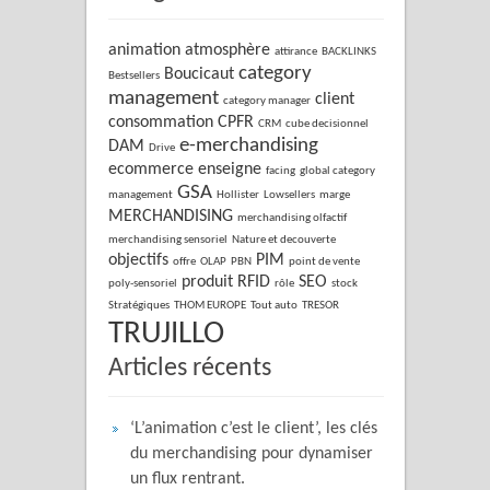
animation
atmosphère
attirance
BACKLINKS
category
Boucicaut
Bestsellers
management
client
category manager
consommation
CPFR
CRM
cube decisionnel
e-merchandising
DAM
Drive
ecommerce
enseigne
facing
global category
GSA
management
Hollister
Lowsellers
marge
MERCHANDISING
merchandising olfactif
merchandising sensoriel
Nature et decouverte
objectifs
PIM
offre
OLAP
PBN
point de vente
produit
RFID
SEO
poly-sensoriel
rôle
stock
Stratégiques
THOM EUROPE
Tout auto
TRESOR
TRUJILLO
Articles récents
‘L’animation c’est le client’, les clés
du merchandising pour dynamiser
un flux rentrant.