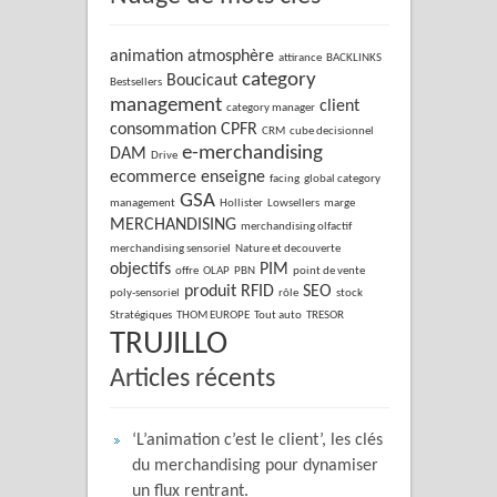
animation
atmosphère
attirance
BACKLINKS
category
Boucicaut
Bestsellers
management
client
category manager
consommation
CPFR
CRM
cube decisionnel
e-merchandising
DAM
Drive
ecommerce
enseigne
facing
global category
GSA
management
Hollister
Lowsellers
marge
MERCHANDISING
merchandising olfactif
merchandising sensoriel
Nature et decouverte
objectifs
PIM
offre
OLAP
PBN
point de vente
produit
RFID
SEO
poly-sensoriel
rôle
stock
Stratégiques
THOM EUROPE
Tout auto
TRESOR
TRUJILLO
Articles récents
‘L’animation c’est le client’, les clés
du merchandising pour dynamiser
un flux rentrant.