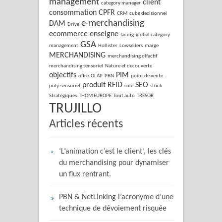
management
client
category manager
consommation
CPFR
CRM
cube decisionnel
e-merchandising
DAM
Drive
ecommerce
enseigne
facing
global category
GSA
management
Hollister
Lowsellers
marge
MERCHANDISING
merchandising olfactif
merchandising sensoriel
Nature et decouverte
objectifs
PIM
offre
OLAP
PBN
point de vente
produit
RFID
SEO
poly-sensoriel
rôle
stock
Stratégiques
THOM EUROPE
Tout auto
TRESOR
TRUJILLO
Articles récents
‘L’animation c’est le client’, les clés
du merchandising pour dynamiser
un flux rentrant.
PBN & NetLinking l’acronyme d’une
technique de dévoiement risquée