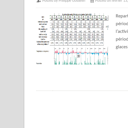
Posted by Philippe Gosselin
Posted on février 13
Repart
périod
l’acti
périod
glaces