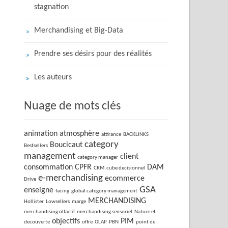
stagnation
Merchandising et Big-Data
Prendre ses désirs pour des réalités
Les auteurs
Nuage de mots clés
animation
atmosphère
attirance
BACKLINKS
category
Boucicaut
Bestsellers
management
client
category manager
consommation
CPFR
DAM
CRM
cube decisionnel
e-merchandising
ecommerce
Drive
GSA
enseigne
facing
global category management
MERCHANDISING
Hollister
Lowsellers
marge
merchandising olfactif
merchandising sensoriel
Nature et
objectifs
PIM
decouverte
offre
OLAP
PBN
point de