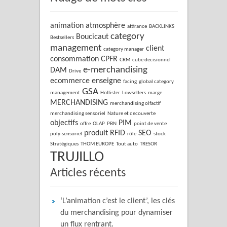
animation
atmosphère
attirance
BACKLINKS
category
Boucicaut
Bestsellers
management
client
category manager
consommation
CPFR
CRM
cube decisionnel
e-merchandising
DAM
Drive
ecommerce
enseigne
facing
global category
GSA
management
Hollister
Lowsellers
marge
MERCHANDISING
merchandising olfactif
merchandising sensoriel
Nature et decouverte
objectifs
PIM
offre
OLAP
PBN
point de vente
produit
RFID
SEO
poly-sensoriel
rôle
stock
Stratégiques
THOM EUROPE
Tout auto
TRESOR
TRUJILLO
Articles récents
‘L’animation c’est le client’, les clés
du merchandising pour dynamiser
un flux rentrant.