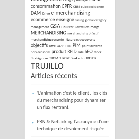
client
category manager
consommation
CPFR
CRM
cube decisionnel
e-merchandising
DAM
Drive
ecommerce
enseigne
facing
global category
GSA
management
Hollister
Lowsellers
marge
MERCHANDISING
merchandising olfactif
merchandising sensoriel
Nature et decouverte
objectifs
PIM
offre
OLAP
PBN
point de vente
produit
RFID
SEO
poly-sensoriel
rôle
stock
Stratégiques
THOM EUROPE
Tout auto
TRESOR
TRUJILLO
Articles récents
‘L’animation c’est le client’, les clés
du merchandising pour dynamiser
un flux rentrant.
PBN & NetLinking l’acronyme d’une
technique de dévoiement risquée