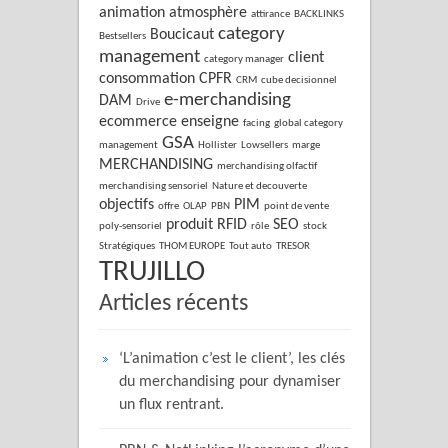
animation
atmosphère
attirance
BACKLINKS
category
Boucicaut
Bestsellers
management
client
category manager
consommation
CPFR
CRM
cube decisionnel
e-merchandising
DAM
Drive
ecommerce
enseigne
facing
global category
GSA
management
Hollister
Lowsellers
marge
MERCHANDISING
merchandising olfactif
merchandising sensoriel
Nature et decouverte
objectifs
PIM
offre
OLAP
PBN
point de vente
produit
RFID
SEO
poly-sensoriel
rôle
stock
Stratégiques
THOM EUROPE
Tout auto
TRESOR
TRUJILLO
Articles récents
‘L’animation c’est le client’, les clés
du merchandising pour dynamiser
un flux rentrant.